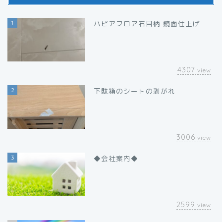
1
ハピアフロア石目柄 鏡面仕上げ
4307
view
2
下駄箱のシートの剥がれ
3006
view
3
◆会社案内◆
2599
view