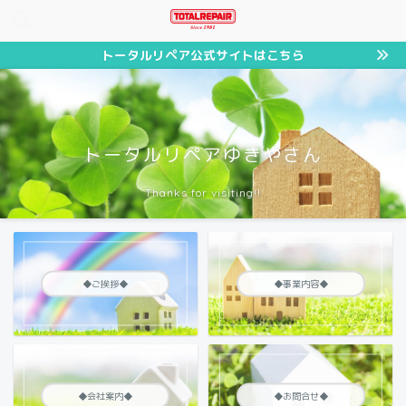
トータルリペア公式サイトはこちら
トータルリペアゆきやさん
Thanks for visiting!!
◆ご挨拶◆
◆事業内容◆
◆会社案内◆
◆お問合せ◆