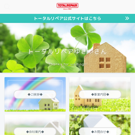
トータルリペア公式サイトはこちら
トータルリペアゆきやさん
Thanks for visiting!!
◆ご挨拶◆
◆事業内容◆
◆会社案内◆
◆お問合せ◆