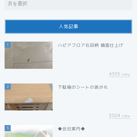
人気記事
1
ハピアフロア石目柄 鏡面仕上げ
4305
view
2
下駄箱のシートの剥がれ
3004
view
3
◆会社案内◆