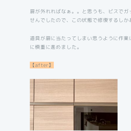
扉が外れればなぁ。。と思うも、ビスでガ
せんでしたので、この状態で修復するしか
道具が扉に当たってしまい思うように作業
に慎重に進めました。
【after】