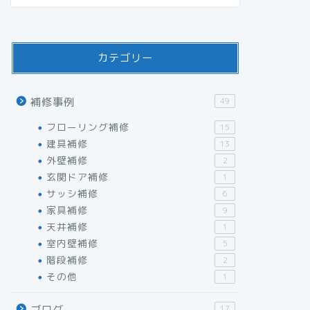
カテゴリー
補修事例
49
フローリング補修
15
建具補修
13
外壁補修
2
玄関ドア補修
1
サッシ補修
6
家具補修
9
天井補修
1
室内壁補修
5
階段補修
2
その他
1
ブログ
17