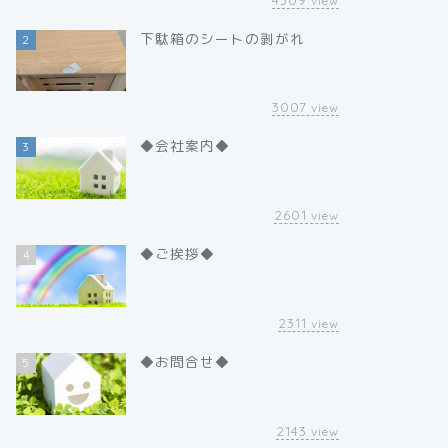
view
下駄箱のシートの剥がれ
2
3007
view
◆会社案内◆
3
2601
view
◆ご挨拶◆
4
2311
view
◆お問合せ◆
5
2143
view