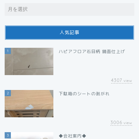
人気記事
1
ハピアフロア石目柄 鏡面仕上げ
4307
view
2
下駄箱のシートの剥がれ
3006
view
3
◆会社案内◆