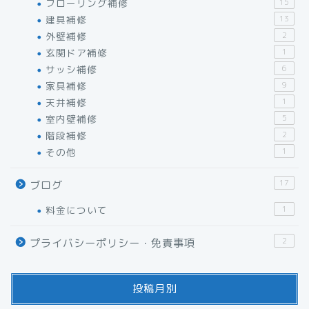
フローリング補修
15
建具補修
13
外壁補修
2
玄関ドア補修
1
サッシ補修
6
家具補修
9
天井補修
1
室内壁補修
5
階段補修
2
その他
1
17
ブログ
料金について
1
2
プライバシーポリシー・免責事項
投稿月別