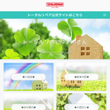
トータルリペア公式サイトはこちら
トータルリペアゆきやさん
Thanks for visiting!!
◆ご挨拶◆
◆事業内容◆
◆会社案内◆
◆お問合せ◆